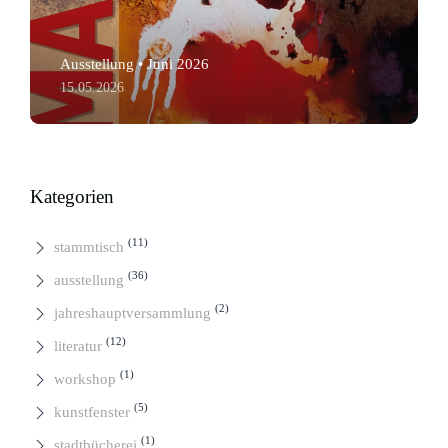
Ausstellung • Juni 2026
15.05.2026
Kategorien
(11)
stammtisch
(36)
ausstellung
(2)
jahreshauptversammlung
(12)
literatur
(1)
workshop
(5)
kunstfenster
(1)
stadtbücherei